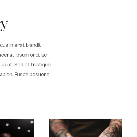
ry
cus in erat blandit
acerat ipsum orci, ac
us ut. Sed et tristique
 sapien. Fusce posuere