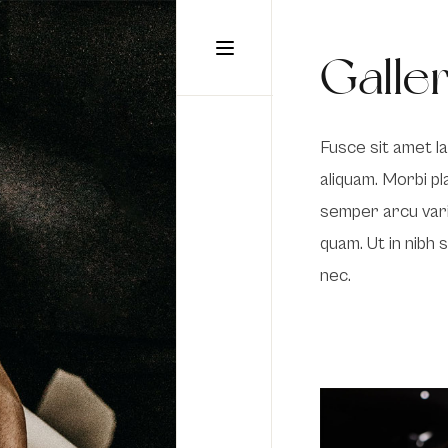
static-aside-menu-toggler
Galle
Fusce sit amet la
aliquam. Morbi pl
semper arcu vari
quam. Ut in nibh
nec.