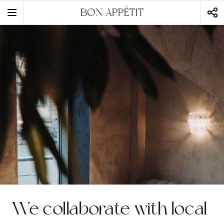
BON APPÉTIT
static-aside-menu-toggler
We collaborate with local